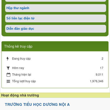
Hộp thư ngành
Sổ liên lạc điện tử
Diễn đàn giáo dục
Thống kê truy cập
Đang truy cập
2
17
Hôm nay
Tháng hiện tại
9,011
Tổng lượt truy cập
1,976,346
Hoạt động nhà trường
TRƯỜNG TIỂU HỌC DƯƠNG NỘI A