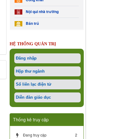
Nội qui nhà trường
Bán trú
HỆ THỐNG QUẢN TRỊ
Đăng nhập
Hộp thư ngành
Sổ liên lạc điện tử
Diễn đàn giáo dục
Thống kê truy cập
Đang truy cập
2