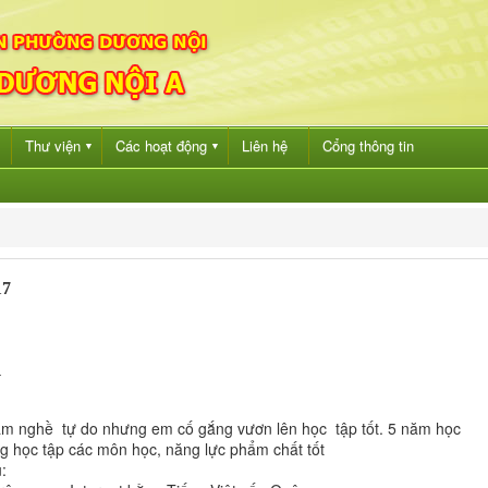
Thư viện
Các hoạt động
Liên hệ
Cổng thông tin
▼
▼
17
A
àm nghề tự do nhưng em cố gắng vươn lên học tập tốt. 5 năm học
g học tập các môn học, năng lực phẩm chất tốt
: