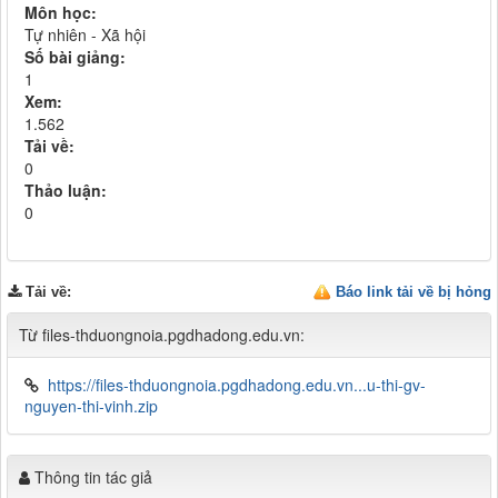
Môn học:
Tự nhiên - Xã hội
Số bài giảng:
1
Xem:
1.562
Tải về:
0
Thảo luận:
0
Tải về
:
Báo link tải về bị hỏng
Từ files-thduongnoia.pgdhadong.edu.vn:
https://files-thduongnoia.pgdhadong.edu.vn...u-thi-gv-
nguyen-thi-vinh.zip
Thông tin tác giả