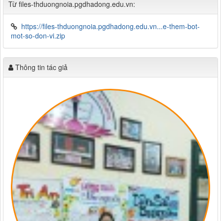
Từ files-thduongnoia.pgdhadong.edu.vn:
https://files-thduongnoia.pgdhadong.edu.vn...e-them-bot-
mot-so-don-vi.zip
Thông tin tác giả