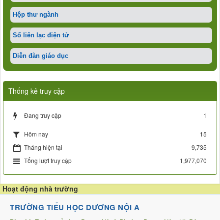
Hộp thư ngành
Sổ liên lạc điện tử
Diễn đàn giáo dục
Thống kê truy cập
Đang truy cập
1
15
Hôm nay
Tháng hiện tại
9,735
Tổng lượt truy cập
1,977,070
Hoạt động nhà trường
TRƯỜNG TIỂU HỌC DƯƠNG NỘI A