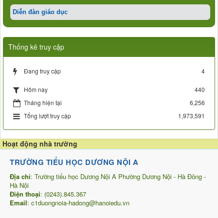
Diễn đàn giáo dục
Thống kê truy cập
Đang truy cập
4
440
Hôm nay
Tháng hiện tại
6,256
Tổng lượt truy cập
1,973,591
Hoạt động nhà trường
TRƯỜNG TIỂU HỌC DƯƠNG NỘI A
Địa chỉ
: Trường tiểu học Dương Nội A Phường Dương Nội - Hà Đông -
Hà Nội
Điện thoại
: (0243).845.367
Email
: c1duongnoia-hadong@hanoiedu.vn