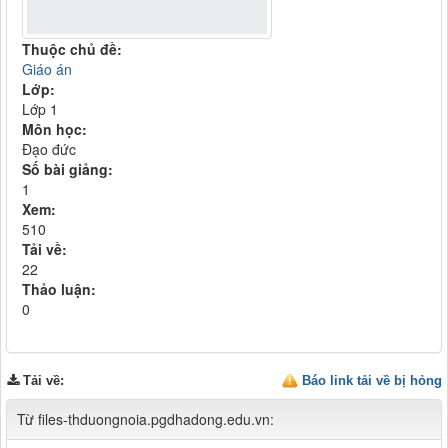
Thuộc chủ đề:
Giáo án
Lớp:
Lớp 1
Môn học:
Đạo đức
Số bài giảng:
1
Xem:
510
Tải về:
22
Thảo luận:
0
Tải về
:
Báo link tải về bị hỏng
Từ files-thduongnoia.pgdhadong.edu.vn: