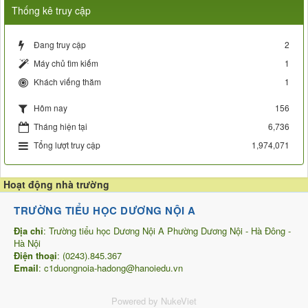
Thống kê truy cập
Đang truy cập
2
Máy chủ tìm kiếm
1
Khách viếng thăm
1
156
Hôm nay
Tháng hiện tại
6,736
Tổng lượt truy cập
1,974,071
Hoạt động nhà trường
TRƯỜNG TIỂU HỌC DƯƠNG NỘI A
Địa chỉ
: Trường tiểu học Dương Nội A Phường Dương Nội - Hà Đông -
Hà Nội
Điện thoại
: (0243).845.367
Email
: c1duongnoia-hadong@hanoiedu.vn
Powered by NukeViet