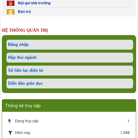
Nội qui nhà trường
Bán trú
HỆ THỐNG QUẢN TRỊ
Đăng nhập
Hộp thư ngành
Sổ liên lạc điện tử
Diễn đàn giáo dục
Thống kê truy cập
Đang truy cập
1
1,398
Hôm nay